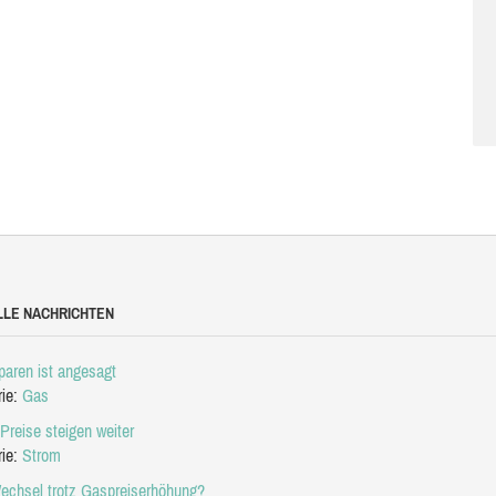
LLE NACHRICHTEN
aren ist angesagt
rie:
Gas
Preise steigen weiter
rie:
Strom
echsel trotz Gaspreiserhöhung?