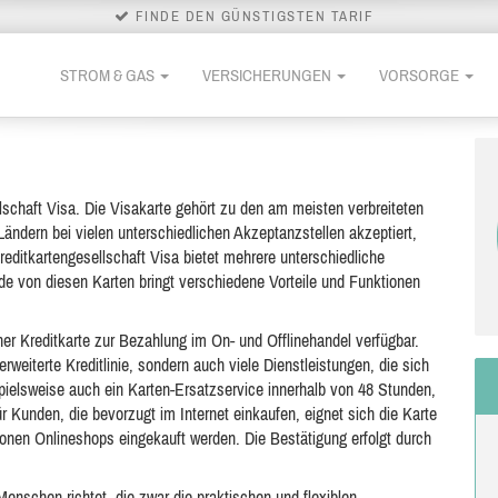
FINDE DEN GÜNSTIGSTEN TARIF
STROM & GAS
VERSICHERUNGEN
VORSORGE
llschaft Visa. Die Visakarte gehört zu den am meisten verbreiteten
 Ländern bei vielen unterschiedlichen Akzeptanzstellen akzeptiert,
reditkartengesellschaft Visa bietet mehrere unterschiedliche
de von diesen Karten bringt verschiedene Vorteile und Funktionen
iner Kreditkarte zur Bezahlung im On- und Offlinehandel verfügbar.
erweiterte Kreditlinie, sondern auch viele Dienstleistungen, die sich
spielsweise auch ein Karten-Ersatzservice innerhalb von 48 Stunden,
r Kunden, die bevorzugt im Internet einkaufen, eignet sich die Karte
lionen Onlineshops eingekauft werden. Die Bestätigung erfolgt durch
 Menschen richtet, die zwar die praktischen und flexiblen