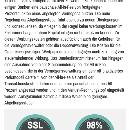
kleinerem Geldvermögen attraktiver zu werden. So können Kunden bei
einigen Banken eine pauschale All-in-Fee von festgelegten
Prozentpunkten eines angelegten Vermögens nutzen. Die neue
Regelung der Abgeltungssteuer führt ebenso zu neuen Überlegungen
und Konsequenzen, da Anleger in der Regel keine Werbungskosten im
Zusammenhang mit ihren Kapitalanlagen mehr ansetzen können. Zu
diesen Werbungskosten gehören ausdrücklich auch die Gebühren für
die Vermögensverwalter oder die Depotverwaltung. Die Kosten für die
Order eines jeweiligen Wertpapiers bleiben dagegen auch zukünftig von
steuermindernder Wirkung. Das Bundesfinanzministerium hat hingegen
eine Ausnahme von einer Steuerminderung bei der All-in-Fee
beschlossen, die in der Vermögensverwaltung ein sehr oft praktiziertes
Preismodell darstellt. Von der All-in-Fee als Anteil der
Transaktionskosten dürfen demnach nur pauschal höchstens 50
Prozent angesetzt werden und in den Verlust-Rechnungstopf eingestellt
werden. Anlagekunden zahlen auf diese Weise eine geringere
Abgeltungssteuer.