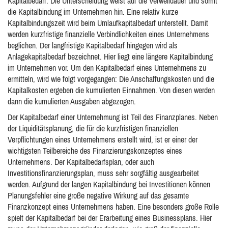
Kapitalbedarf. Die Unterscheidung weist auf die Verweildauer und somit
die Kapitalbindung im Unternehmen hin. Eine relativ kurze
Kapitalbindungszeit wird beim Umlaufkapitalbedarf unterstellt. Damit
werden kurzfristige finanzielle Verbindlichkeiten eines Unternehmens
beglichen. Der langfristige Kapitalbedarf hingegen wird als
Anlagekapitalbedarf bezeichnet. Hier liegt eine längere Kapitalbindung
im Unternehmen vor. Um den Kapitalbedarf eines Unternehmens zu
ermitteln, wird wie folgt vorgegangen: Die Anschaffungskosten und die
Kapitalkosten ergeben die kumulierten Einnahmen. Von diesen werden
dann die kumulierten Ausgaben abgezogen.
Der Kapitalbedarf einer Unternehmung ist Teil des Finanzplanes. Neben
der Liquiditätsplanung, die für die kurzfristigen finanziellen
Verpflichtungen eines Unternehmens erstellt wird, ist er einer der
wichtigsten Teilbereiche des Finanzierungskonzeptes eines
Unternehmens. Der Kapitalbedarfsplan, oder auch
Investitionsfinanzierungsplan, muss sehr sorgfältig ausgearbeitet
werden. Aufgrund der langen Kapitalbindung bei Investitionen können
Planungsfehler eine große negative Wirkung auf das gesamte
Finanzkonzept eines Unternehmens haben. Eine besonders große Rolle
spielt der Kapitalbedarf bei der Erarbeitung eines Businessplans. Hier