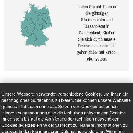
Finden Sie mit Tarifo.de
die güns­ti­gen
Stromanbieter und
Gasanbieter in
Deutschland. Klicken
Sie sich durch unsere
Deutsch­land­karte
und
gehen dabei auf Ent­de­
ckungs­tour.
Unsere Webseite verwendet verschiedene Cookies, um Ihnen ein
bestmögliches Surferlebnis zu bieten. Sie können unsere Webseite
grundsätzlich auch ohne das Setzen von Cookies besuchen.
GEPRÜFT UND ZERTIFIZIERT
Hiervon ausgenommen sind die technisch notwendigen Cookies.
Ihnen steht bis auf die Aktivierung der technisch notwendigen
Cookies jederzeit ein Widerrufsrecht zu. Nähere Informationen zu
AKTUELLE NACHRICHTEN
Cookies finden Sie in unserer
Datenschutzerklärung
. Wenn Sie