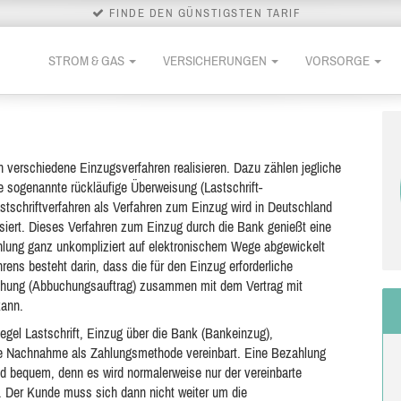
FINDE DEN GÜNSTIGSTEN TARIF
STROM & GAS
VERSICHERUNGEN
VORSORGE
h verschiedene Einzugsverfahren realisieren. Dazu zählen jegliche
e sogenannte rückläufige Überweisung (Lastschrift-
schriftverfahren als Verfahren zum Einzug wird in Deutschland
lisiert. Dieses Verfahren zum Einzug durch die Bank genießt eine
hlung ganz unkompliziert auf elektronischem Wege abgewickelt
rens besteht darin, dass die für den Einzug erforderliche
uchung (Abbuchungsauftrag) zusammen mit dem Vertrag mit
ann.
Regel Lastschrift, Einzug über die Bank (Bankeinzug),
ie Nachnahme als Zahlungsmethode vereinbart. Eine Bezahlung
und bequem, denn es wird normalerweise nur der vereinbarte
Der Kunde muss sich dann nicht weiter um die