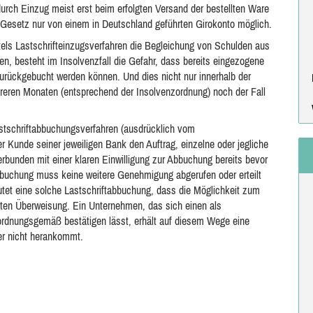
ch Einzug meist erst beim erfolgten Versand der bestellten Ware
t Gesetz nur von einem in Deutschland geführten Girokonto möglich.
els Lastschrifteinzugsverfahren die Begleichung von Schulden aus
n, besteht im Insolvenzfall die Gefahr, dass bereits eingezogene
urückgebucht werden können. Und dies nicht nur innerhalb der
eren Monaten (entsprechend der Insolvenzordnung) noch der Fall
stschriftabbuchungsverfahren (ausdrücklich vom
der Kunde seiner jeweiligen Bank den Auftrag, einzelne oder jegliche
rbunden mit einer klaren Einwilligung zur Abbuchung bereits bevor
Abbuchung muss keine weitere Genehmigung abgerufen oder erteilt
tet eine solche Lastschriftabbuchung, dass die Möglichkeit zum
lgten Überweisung. Ein Unternehmen, das sich einen als
ordnungsgemäß bestätigen lässt, erhält auf diesem Wege eine
er nicht herankommt.