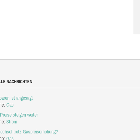
LLE NACHRICHTEN
aren ist angesagt
rie:
Gas
Preise steigen weiter
rie:
Strom
echsel trotz Gaspreiserhöhung?
rie:
Gas